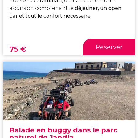
nouveau
catamaran
, dans le cadre d'une
excursion comprenant le
déjeuner, un open
bar et tout le confort nécessaire
.
Réserver
75
€
Balade en buggy dans le parc
naturel de Jandía