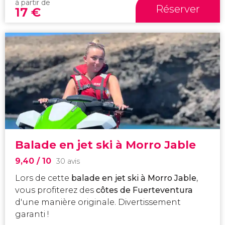
à partir de
Réserver
17
€
Balade en jet ski à Morro Jable
9,40
/ 10
30 avis
Lors de cette
balade en jet ski à Morro Jable
,
vous profiterez des
côtes de Fuerteventura
d'une manière originale. Divertissement
garanti !