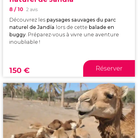
8
/ 10
2 avis
Découvrez les
paysages sauvages du parc
naturel de Jandía
lors de cette
balade en
buggy
. Préparez-vous à vivre une aventure
inoubliable !
Réserver
150
€