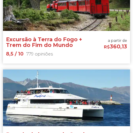


405 opiniões
conheça a
fauna que habita suas ilhotas
Excursão à Terra do Fogo +
a partir de
Trem do Fim do Mundo
360,13
R$
8,5
/ 10
779 opiniões
8,5


779 opiniões
excursão ao Parque Nacional Terra do Fogo
saindo de Ushuaia