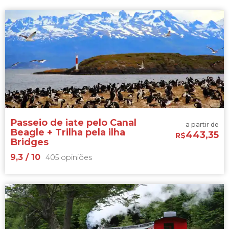
Passeio de iate pelo Canal
a partir de
Beagle + Trilha pela ilha
443,35
R$
Bridges
9,3
/ 10
405 opiniões
9,3