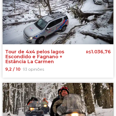
9,3


15 opiniões
Trem do Fim do Mundo
vale do rio Pipo
presos da prisão de Ushuaia
Tour de 4x4 pelos lagos
1.036,76
R$
Escondido e Fagnano +
Estância La Carmen
9,2
/ 10
93 opiniões
9,2


93 opiniões
tour de 4x4 pela Terra do Fogo