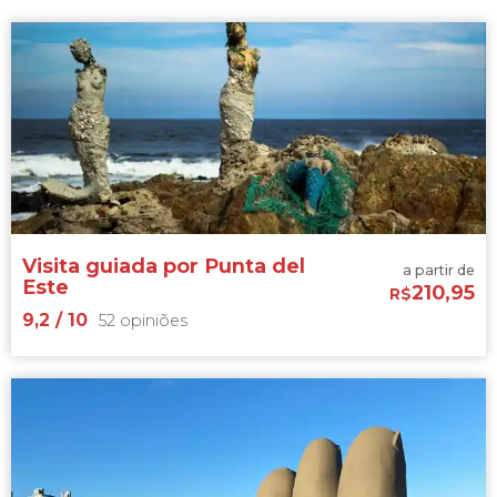
Visita guiada por Punta del
a partir de
Este
210,95
R$
9,2
/ 10
52 opiniões
9,2


52 opiniões