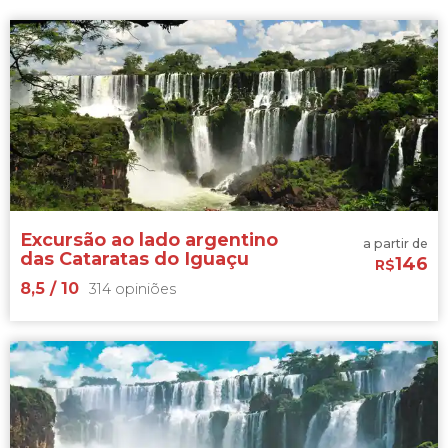
Excursão ao lado argentino
a partir de
das Cataratas do Iguaçu
146
R$
8,5
/ 10
314 opiniões
8,5

