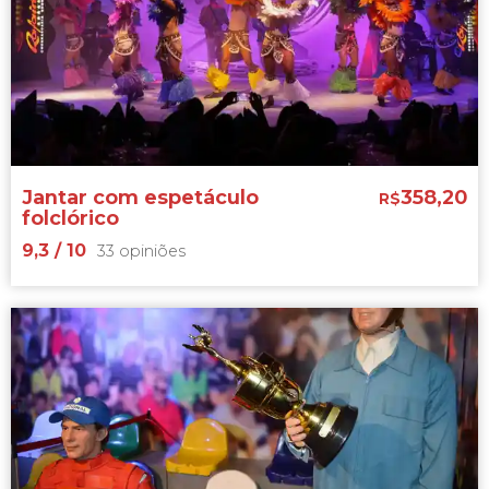
60 opiniões
antiga missão jesuítica de San Ignacio
minas de Wanda
Jantar com espetáculo
358,20
R$
folclórico
9,3
/ 10
33 opiniões
9,3


33 opiniões
Samba, tangos, mariachis mexicanos
folclore latino