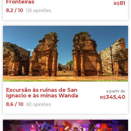
Fronteiras
81
R$
8,2
/ 10
125 opiniões
8,2


125 opiniões
Desfrute de paisagens únicas enquanto
passeamos por três países ao mesmo
tempo
Excursão às ruínas de San
a partir de
Ignacio e às minas Wanda
345,40
R$
8,6
/ 10
60 opiniões
8,6

