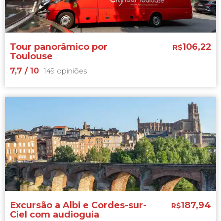
tour
por Toulouse
Uma rota
imperdível!
Tour panorâmico por
106,22
R$
Toulouse
7,7
/ 10
149 opiniões
7,7


149 opiniões
principais monumentos da cidade rosa
tour panorâmico por Toulouse
Inclui
audioguia!
Excursão a Albi e Cordes-sur-
187,94
R$
Ciel com audioguia