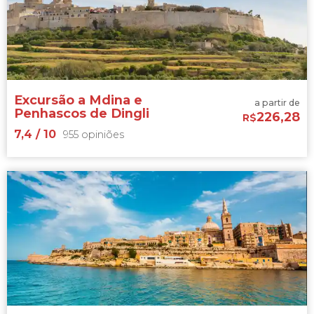


1.067 opiniões
Excursão a Mdina e
a partir de
Penhascos de Dingli
226,28
R$
7,4
/ 10
955 opiniões
7,4


955 opiniões
cidade amuralhada de Mdina
Dingli
Cliffs