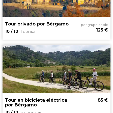
Patrimonio
de la Humanidad
Tour privado por Bérgamo
por grupo desde
125
€
10
/ 10
1 opinión
10


1 opinión
tour privado por Bérgamo
guía en
español
Tour en bicicleta eléctrica
85
€
por Bérgamo
10
/ 10
4 opiniones