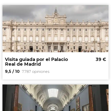
Visita guiada por el Palacio
39
€
Real de Madrid
9,5
/ 10
7.787 opiniones
9,5


7.787 opiniones