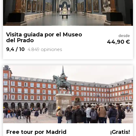
visita guiada por el Palacio Real de
Madrid
palacio más grande de toda Europa
Occidental
Visita guiada por el Museo
desde
del Prado
44,90
€
9,4
/ 10
4.849 opiniones
9,4


4.849 opiniones
Saltaos las colas
una de las
pinacotecas más importantes del mundo
visita guiada por el Museo del Prado en español
Free tour por Madrid
¡Gratis!