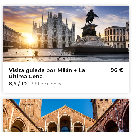
96
€
Visita guiada por Milán + La
Última Cena
8,6
/ 10
1.881 opiniones