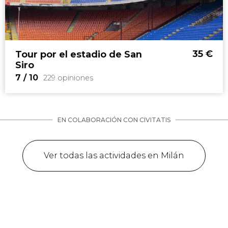
8,7


558 opiniones
35
€
Tour por el estadio de San
símbolo de la capital de Lombardía
Siro
tour por la Catedral de Milán
terraza
7
/ 10
229 opiniones
EN COLABORACIÓN CON CIVITATIS
Ver todas las actividades en Milán
7


229 opiniones
tour por San Siro
estadio
que comparten el AC Milan y el Inter