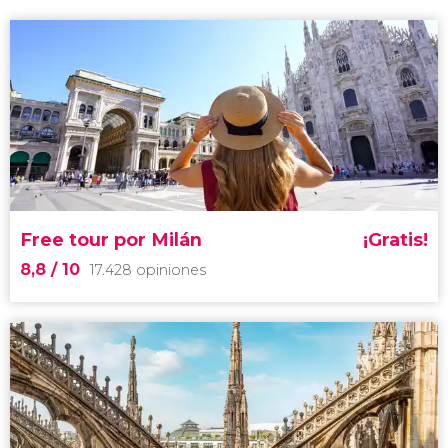
Free tour por Milán
¡Gratis!
8,8
/ 10
17.428 opiniones
8,8


17.428 opiniones
free tour por Milán