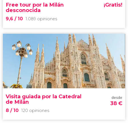
Free tour por la Milán
¡Gratis!
desconocida
9,6
/ 10
1.089 opiniones
9,6


1.089 opiniones
Desde la época romana hasta la actualidad
free tour por la Milán desconocida
Visita guiada por la Catedral
desde
de Milán
38
€
8
/ 10
120 opiniones