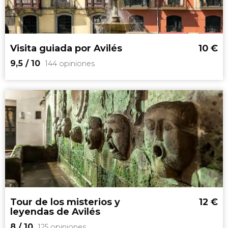
Tierra de descubridores, marinera y medieval
Visita guiada por Avilés
10
€
9,5
/ 10
144 opiniones
9,5


144 opiniones
una ciudad medieval, marinera y
con una gran tradición comercial
Tour de los misterios y
12
€
leyendas de Avilés
8
/ 10
125 opiniones