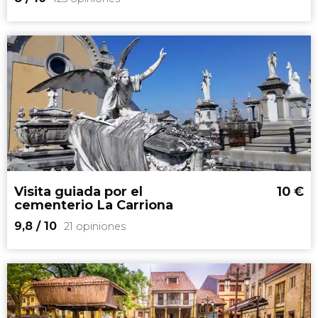
8


125 opiniones
tour de los misterios y leyendas de Avilés
“Jack el Destripador”
Visita guiada por el
10
€
cementerio La Carriona
9,8
/ 10
21 opiniones
9,8

