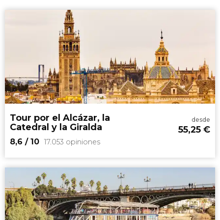
Tour por el Alcázar, la
desde
Catedral y la Giralda
55,25
€
8,6
/ 10
17.053 opiniones
8,6


17.053 opiniones