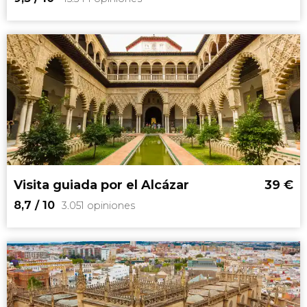
9,3


45.544 opiniones
Catedral
Giralda
free tour por Sevilla
Visita guiada por el Alcázar
39
€
8,7
/ 10
3.051 opiniones
8,7


3.051 opiniones