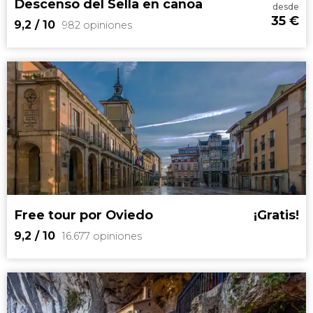
Descenso del Sella en canoa
desde
35
€
9,2
/ 10
982 opiniones
9,2


982 opiniones
descenso del Sella en canoa
Free tour por Oviedo
¡Gratis!
9,2
/ 10
16.677 opiniones