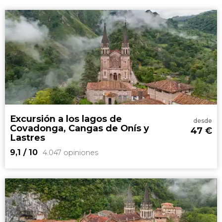
Excursión a los lagos de
desde
Covadonga, Cangas de Onís y
47
€
Lastres
9,1
/ 10
4.047 opiniones
9,1