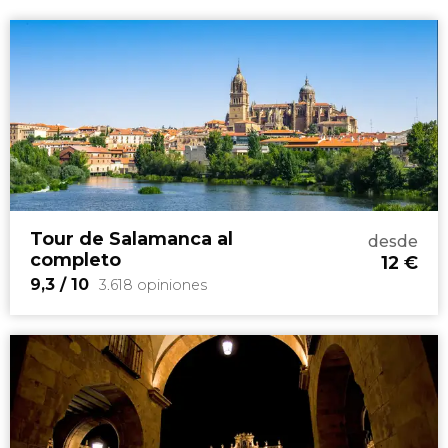
Tour de Salamanca al
desde
completo
12
€
9,3
/ 10
3.618 opiniones