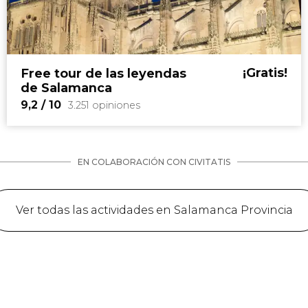
9,5


170 opiniones
¡Gratis!
Free tour de las leyendas
visita por la Universidad de Salamanca
de Salamanca
estancias de las Escuelas
Mayores
9,2
/ 10
3.251 opiniones
EN COLABORACIÓN CON CIVITATIS
Ver todas las actividades en Salamanca Provincia
9,2


3.251 opiniones
amores de Calixto y Melibea
free
tour de las leyendas de Salamanca