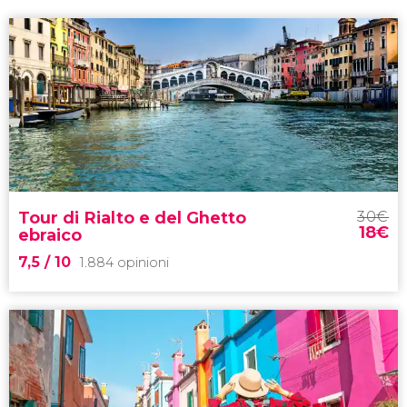
Tour di Rialto e del Ghetto
30
€
18
€
ebraico
7,5
/ 10
1.884 opinioni
7,5

