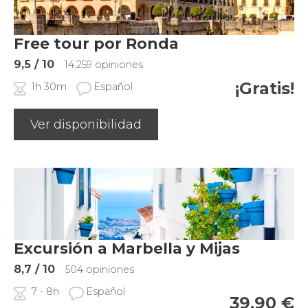
Free tour por Ronda
9,5
/ 10
14.259 opiniones
¡Gratis!
1h 30m
Español
Ver disponibilidad
Excursión a Marbella y Mijas
8,7
/ 10
504 opiniones
7 - 8h
Español
39,90
€