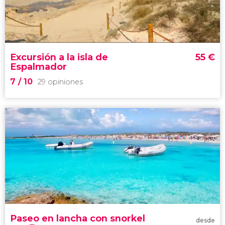
paseo en barco por las calas de
Formentera
Cala Saona y Ses Illetes
Excursión a la isla de
55
€
Espalmador
7
/ 10
29 opiniones
7


29 opiniones
excursión a la isla de Espalmador
enclave situado entre Ibiza y
Formentera
podréis practicar snorkel
Paseo en lancha con snorkel
desde