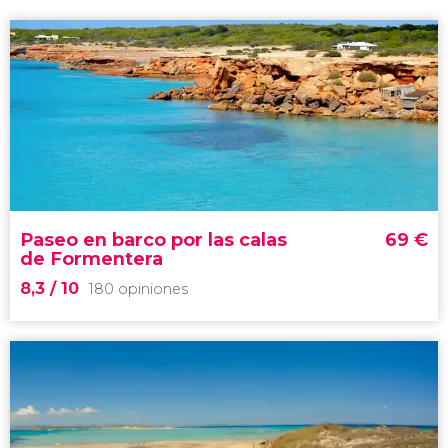
Paseo en barco por las calas
69
€
de Formentera
8,3
/ 10
180 opiniones
8,3


180 opiniones