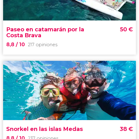
Catedral
calles
empedradas
herencia judía
Paseo en catamarán por la
50
€
Costa Brava
8,8
/ 10
217 opiniones
8,8


217 opiniones
Disfrutad del clima y los paisajes mediterráneos
de la Costa Brava en este
paseo en catamarán
Snorkel en las islas Medas
38
€
8,8
/ 10
237 opiniones