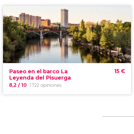
15
€
Paseo en el barco La
Leyenda del Pisuerga
8,2
/ 10
1.722 opiniones