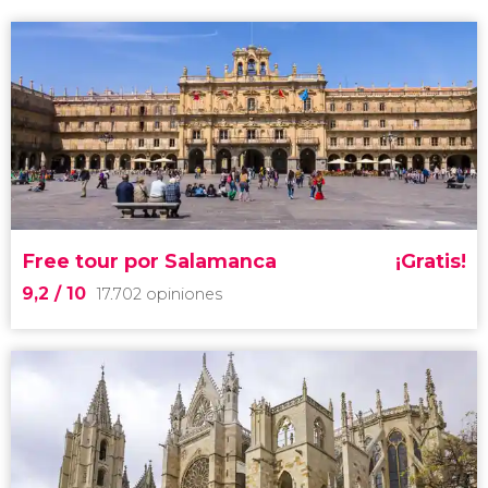
Free tour por Salamanca
¡Gratis!
9,2
/ 10
17.702 opiniones
9,2


17.702 opiniones
free tour por Salamanca