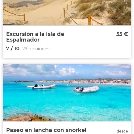
paseo en barco por las calas de
Formentera
Cala Saona y Ses Illetes
Excursión a la isla de
55
€
Espalmador
7
/ 10
29 opiniones
7


29 opiniones
excursión a la isla de Espalmador
enclave situado entre Ibiza y
Formentera
podréis practicar snorkel
Paseo en lancha con snorkel
desde