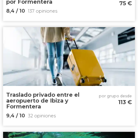
por Formentera
75
€
8,4
/ 10
137 opiniones
8,4


137 opiniones
visitar Espalmador, Cala del Morro y
otros
paisajes de Formentera
paseo en
lancha
Traslado privado entre el
por grupo desde
aeropuerto de Ibiza y
113
€
Formentera
9,4
/ 10
32 opiniones