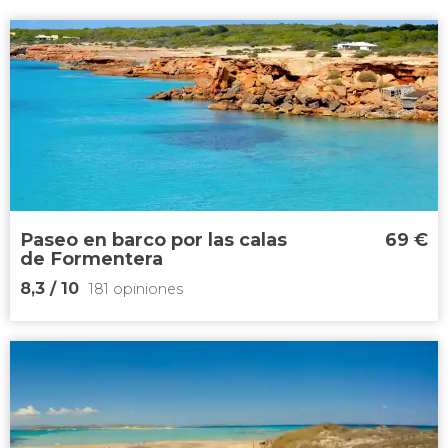
Paseo en barco por las calas
69
€
de Formentera
8,3
/ 10
181 opiniones
8,3


181 opiniones