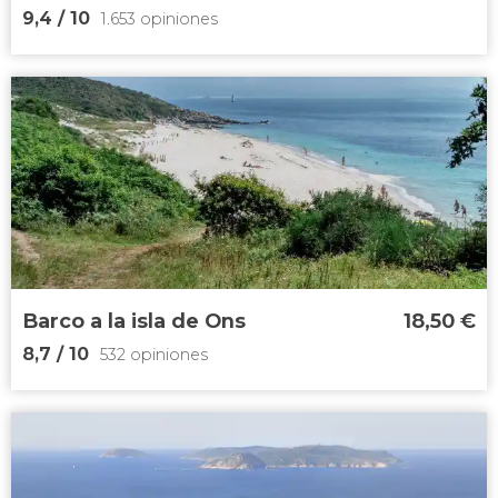
9,4
/ 10
1.653 opiniones
9,4


1.653 opiniones
conocer la
ría de Vigo desde otra
perspectiva
paseo en barco
degustar los
mejillones de la zona
Barco a la isla de Ons
18,50
€
8,7
/ 10
532 opiniones
8,7

