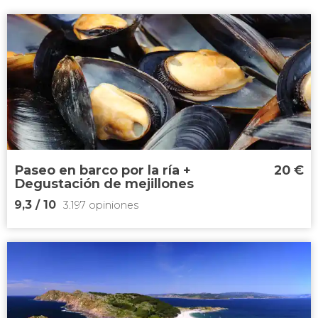
Paseo en barco por la ría +
20
€
Degustación de mejillones
9,3
/ 10
3.197 opiniones
9,3


3.197 opiniones