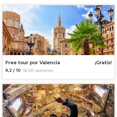
Free tour por Valencia
¡Gratis!
9,2
/ 10
56.051 opiniones
9,2


56.051 opiniones
free tour por Valencia
centro