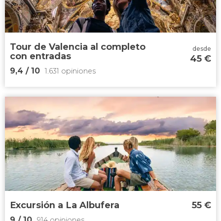
histórico
Tour de Valencia al completo
desde
con entradas
45
€
9,4
/ 10
1.631 opiniones
9,4


1.631 opiniones
conocer los lugares más famosos de
Valencia
Excursión a La Albufera
55
€
9
/ 10
914 opiniones