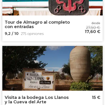
Corral de
Comedias
que conserva su estructura original del
siglo XVII
Tour de Almagro al completo
desde
con entradas
27,50
€
17,60
€
9,2
/ 10
275 opiniones
9,2


275 opiniones
Corral de Comedias
Museo del Encaje
cata de queso y
berenjena
Visita a la bodega Los Llanos
15
€
y la Cueva del Arte