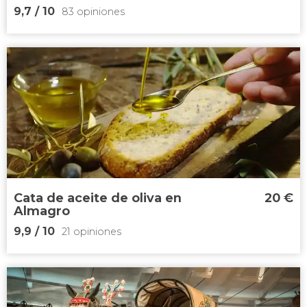
9,7
/ 10
83 opiniones
9,7


83 opiniones
vino de Valdepeñas
visita guiada por la bodega Los Llanos y la
Cueva del Arte
Cata de aceite de oliva en
20
€
Almagro
9,9
/ 10
21 opiniones
9,9