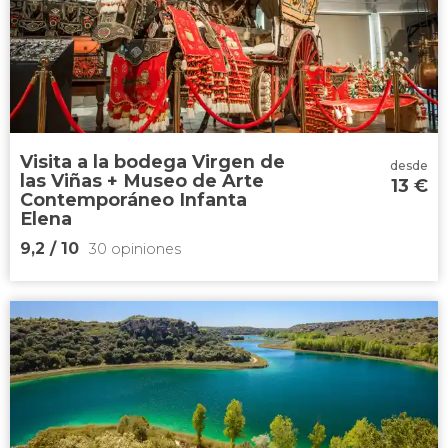


21 opiniones
cata de aceite de oliva en Almagro
AOVEs ecológicos de
origen volcánico
productos
típicos de La Mancha
Visita a la bodega Virgen de
desde
las Viñas + Museo de Arte
13
€
Contemporáneo Infanta
Elena
9,2
/ 10
30 opiniones
9,2


30 opiniones
planes de enoturismo en La Mancha
visita a la bodega Virgen de las Viñas