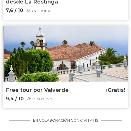
desde La Restinga
7,6
/ 10
33 opiniones
7,6


33 opiniones
tomar el sol en
cubierta y practicar snorkel en medio del océano
Free tour por Valverde
¡Gratis!
9,4
/ 10
76 opiniones
EN COLABORACIÓN CON CIVITATIS
9,4