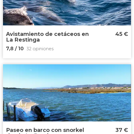
63 opiniones
Bucea por primera vez
Avistamiento de cetáceos en
45
€
La Restinga
7,8
/ 10
32 opiniones
7,8


32 opiniones
ver delfines y ballenas en su hábitat
natural
Paseo en barco con snorkel
37
€