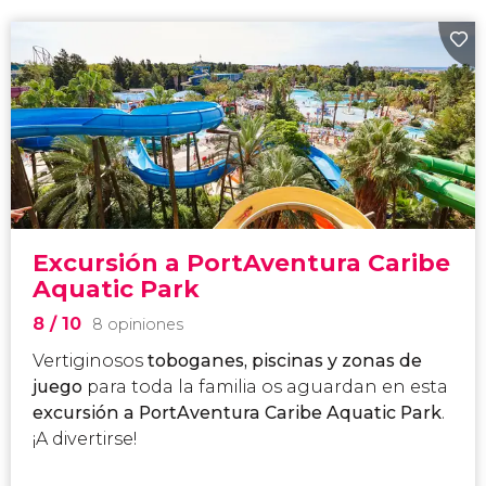
Excursión a PortAventura Caribe
Aquatic Park
8
/ 10
8 opiniones
Vertiginosos
toboganes, piscinas y zonas de
juego
para toda la familia os aguardan en esta
excursión a PortAventura Caribe Aquatic Park
.
¡A divertirse!