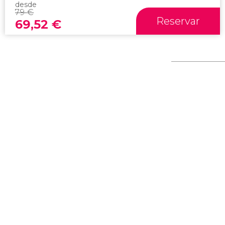
desde
79
€
Reservar
69,52
€