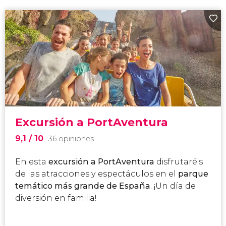
Excursión a PortAventura
9,1
/ 10
36 opiniones
En esta
excursión a PortAventura
disfrutaréis
de las atracciones y espectáculos en el
parque
temático más grande de España
. ¡Un día de
diversión en familia!