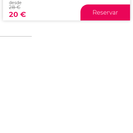
desde
28
€
Reservar
20
€