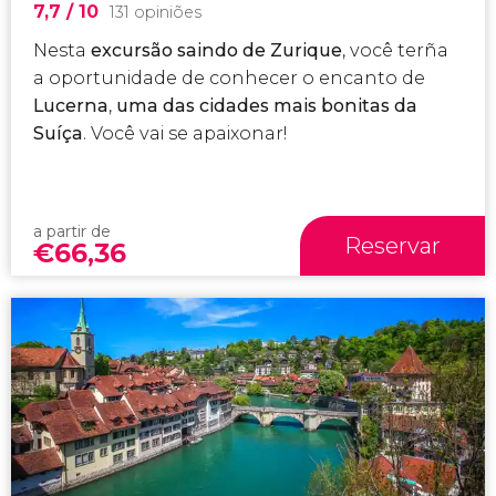
7,7
/ 10
131 opiniões
Nesta
excursão saindo de Zurique
, você terña
a oportunidade de conhecer o encanto de
Lucerna
,
uma das cidades mais bonitas da
Suíça
. Você vai se apaixonar!
a partir de
Reservar
€
66,36