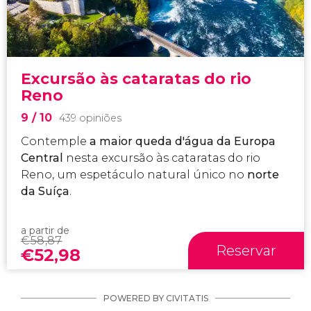
Excursão às cataratas do rio
Reno
9
/ 10
439 opiniões
Contemple
a maior queda d'água da Europa
Central
nesta excursão às cataratas do rio
Reno, um espetáculo natural único no
norte
da Suíça
.
a partir de
€
58,87
Reservar
€
52,98
POWERED BY CIVITATIS