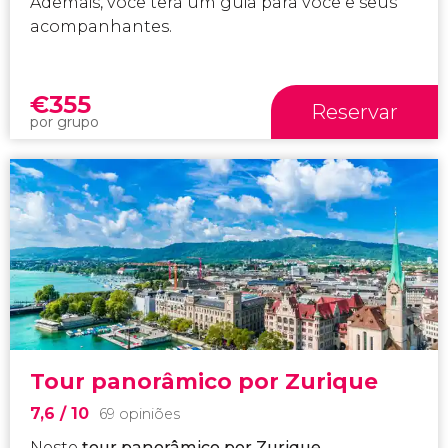
Ademais, você terá um guia para você e seus
acompanhantes.
€
355
Reservar
por grupo
Tour panorâmico por Zurique
7,6
/ 10
69 opiniões
Neste
tour panorâmico por Zurique
,