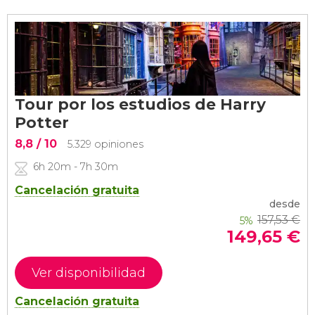
Tour por los estudios de Harry
Potter
8,8
/ 10
5.329 opiniones
6h 20m - 7h 30m
Cancelación gratuita
desde
157,53
€
5%
149,65
€
Ver disponibilidad
Cancelación gratuita