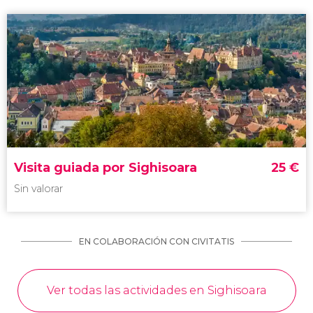
Visita guiada por Sighisoara
25
€
Sin valorar
EN COLABORACIÓN CON CIVITATIS
Ver todas las actividades en Sighisoara
Sin valorar