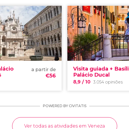
alácio
Visita guiada + Basíl
a partir de
s
Palácio Ducal
€
56
8,9
/ 10
3.054 opiniões
POWERED BY CIVITATIS
Ver todas as atividades em Veneza