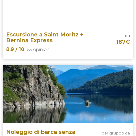
esperienza rilassante a Como
giro in
barca su
uno dei laghi più suggestivi del nord
Italia
Escursione a Saint Moritz +
da
Bernina Express
187
€
8,9
/ 10
53 opinioni
8,9


53 opinioni
escursione a Saint Moritz
Noleggio di barca senza
per gruppo da