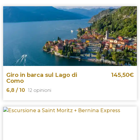
Giro in barca sul Lago di
145,50
€
Como
6,8
/ 10
12 opinioni
6,8


12 opinioni