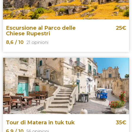
centro storico di Matera
Escursione al Parco delle
25
€
Chiese Rupestri
8,6
/ 10
21 opinioni
8,6


21 opinioni
escursione al parco delle chiese
rupestri di Matera
Tour di Matera in tuk tuk
35
€
6,9
/ 10
56 opinioni