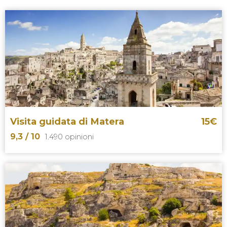
Visita guidata di Matera
15
€
9,3
/ 10
1.490 opinioni
9,3


1.490 opinioni