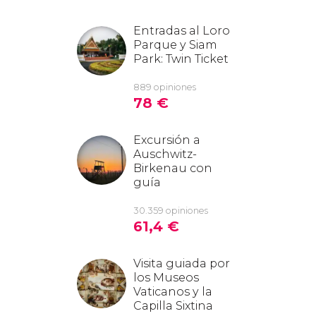
Entradas al Loro
Parque y Siam
Park: Twin Ticket
889 opiniones
78
€
Excursión a
Auschwitz-
Birkenau con
guía
30.359 opiniones
61,4
€
Visita guiada por
los Museos
Vaticanos y la
Capilla Sixtina