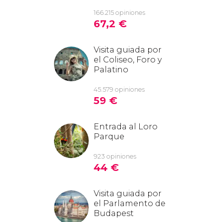
166.215 opiniones
67,2
€
Visita guiada por
el Coliseo, Foro y
Palatino
45.579 opiniones
59
€
Entrada al Loro
Parque
923 opiniones
44
€
Visita guiada por
el Parlamento de
Budapest