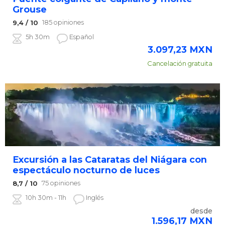
Grouse
185 opiniones
9,4
/ 10
5h 30m
Español
3.097,23
MXN
Cancelación gratuita
Excursión a las Cataratas del Niágara con
espectáculo nocturno de luces
75 opiniones
8,7
/ 10
10h 30m - 11h
Inglés
desde
1.596,17
MXN