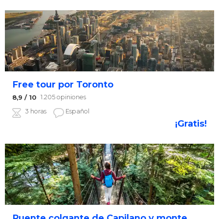
Free tour por Toronto
1.205 opiniones
8,9
/ 10
3 horas
Español
¡Gratis!
Puente colgante de Capilano y monte