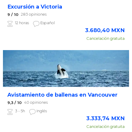
Excursión a Victoria
283 opiniones
9
/ 10
12 horas
Español
3.680,40
MXN
Cancelación gratuita
Avistamiento de ballenas en Vancouver
40 opiniones
9,3
/ 10
3 - 5h
Inglés
3.333,74
MXN
Cancelación gratuita