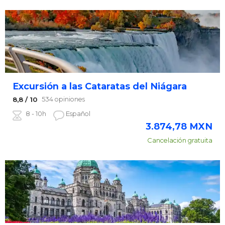
Excursión a las Cataratas del Niágara
534 opiniones
8,8
/ 10
8 - 10h
Español
3.874,78
MXN
Cancelación gratuita