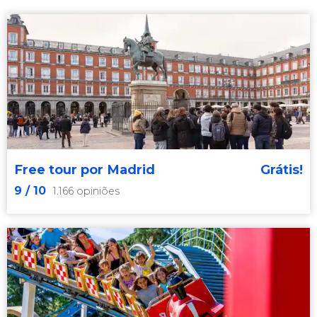
Free tour por Madrid
Grátis!
9
/ 10
1.166 opiniões
9


1.166 opiniões
free tour por Madrid