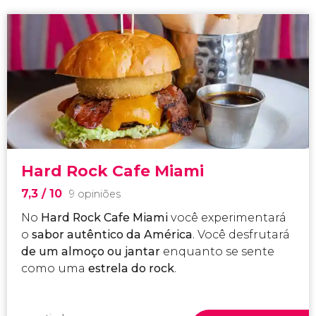
Hard Rock Cafe Miami
7,3
/ 10
9 opiniões
No
Hard Rock Cafe Miami
você experimentará
o
sabor autêntico da América
. Você desfrutará
de um almoço ou jantar
enquanto se sente
como uma
estrela do rock
.