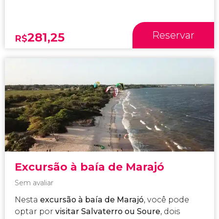
Reservar
281,25
R$
Excursão à baía de Marajó
Sem avaliar
Nesta
excursão à baía de Marajó
, você pode
optar por
visitar Salvaterro ou Soure
, dois