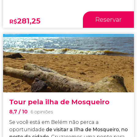
Reservar
281,25
R$
Tour pela ilha de Mosqueiro
8,7
/ 10
6 opiniões
Se você está em Belém não perca a
oportunidade
de visitar a Ilha de Mosqueiro, no
norte da cidade.
Cruzaremos uma ponte para