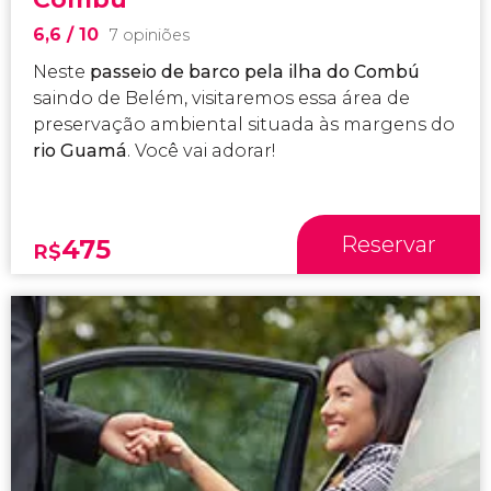
6,6
/ 10
7 opiniões
Neste
passeio de barco pela ilha do Combú
saindo de Belém, visitaremos essa área de
preservação ambiental situada às margens do
rio Guamá
. Você vai adorar!
Reservar
475
R$