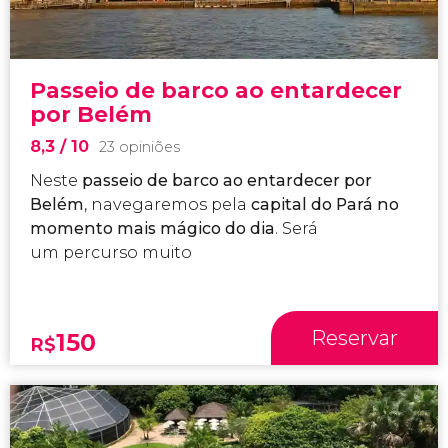
Passeio de barco ao entardecer
por Belém
8,3
/ 10
23 opiniões
Neste
passeio de barco ao entardecer por
Belém
, navegaremos pela
capital do Pará no
momento mais mágico do dia
.
Será
um percurso muito
Reservar
150
R$