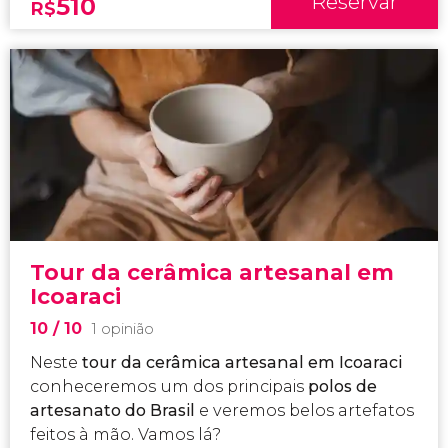
Reservar
510
R$
Tour da cerâmica artesanal em
Icoaraci
10
/ 10
1 opinião
Neste
tour da cerâmica artesanal em Icoaraci
conheceremos um dos principais
polos de
artesanato do Brasil
e veremos belos artefatos
feitos à mão. Vamos lá?