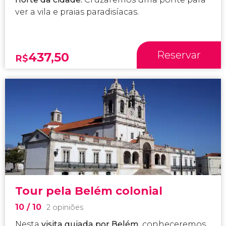
ver a vila e praias paradisíacas.
Reservar
437,50
R$
Tour pela Belém colonial
10
/ 10
2 opiniões
Nesta
visita guiada por Belém
, conheceremos