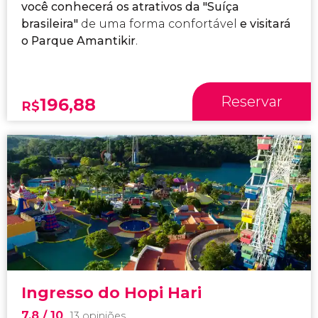
você conhecerá os atrativos da "Suíça
brasileira"
de uma forma confortável
e visitará
o Parque Amantikir
.
Reservar
196,88
R$
Ingresso do Hopi Hari
7,8
/ 10
13 opiniões