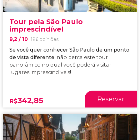
Tour pela São Paulo
imprescindível
9,2
/ 10
186 opiniões
Se você quer conhecer São Paulo de um ponto
de vista diferente
, não perca este tour
panorâmico no qual você poderá visitar
lugares imprescindíveis!
Reservar
342,85
R$