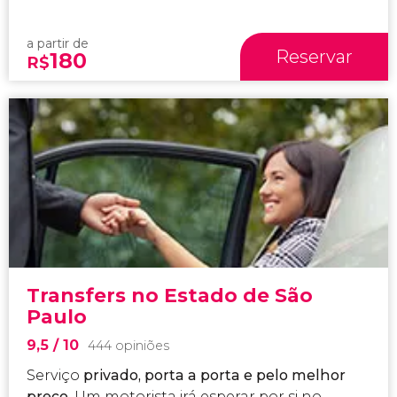
a partir de
Reservar
180
R$
Transfers no Estado de São
Paulo
9,5
/ 10
444 opiniões
Serviço
privado, porta a porta e pelo melhor
preço
. Um motorista irá esperar por si no