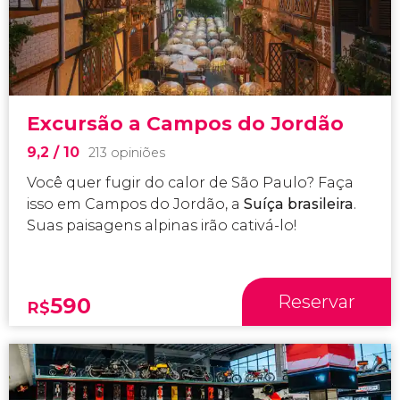
Excursão a Campos do Jordão
9,2
/ 10
213 opiniões
Você quer fugir do calor de São Paulo? Faça
isso em Campos do Jordão, a
Suíça brasileira
.
Suas paisagens alpinas irão cativá-lo!
Reservar
590
R$