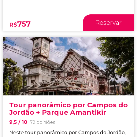
Reservar
757
R$
Tour panorâmico por Campos do
Jordão + Parque Amantikir
9,5
/ 10
72 opiniões
Neste
tour panorâmico por Campos do Jordão,