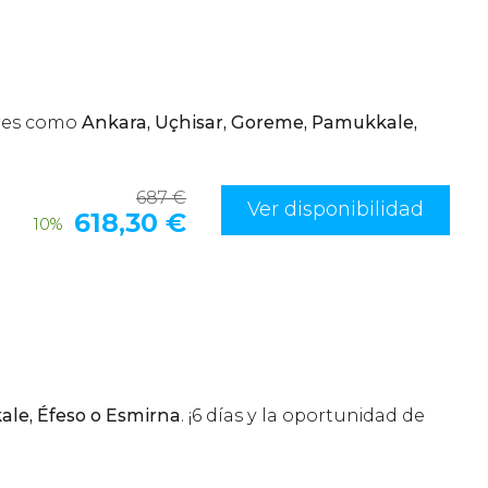
ares como
Ankara, Uçhisar, Goreme, Pamukkale,
687
€
Ver disponibilidad
618,30
€
10%
ale, Éfeso o Esmirna
. ¡6 días y la oportunidad de