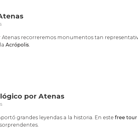
 Atenas
s
or Atenas recorreremos monumentos tan representativ
la
Acrópolis
.
ológico por Atenas
s
portó grandes leyendas a la historia. En este
free tou
sorprendentes.