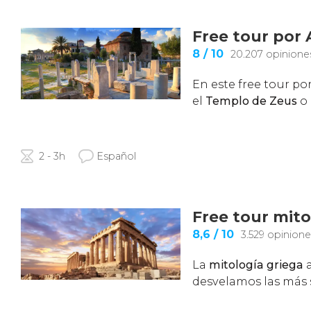
Free tour por
8
/ 10
20.207 opinione
En este free tour p
el
Templo de Zeus
o 
2 - 3h
Español
Free tour mit
8,6
/ 10
3.529 opinione
La
mitología griega
a
desvelamos las más 