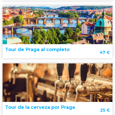
Terezín desde Praga
SS nazis
Segunda
Guerra Mundial
Tour de Praga al completo
47
€
paseo en barco por Praga
río Moldava
Tour de la cerveza por Praga
25
€