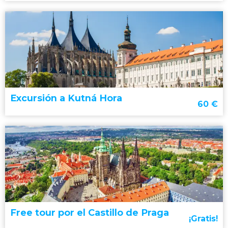
conocer la capital checa
Ciudad Vieja
río
Moldava
Excursión a Kutná Hora
60
€
joya
de Bohemia Occidental
Free tour por el Castillo de Praga
¡Gratis!
El Tesoro del País
Kutná Hora