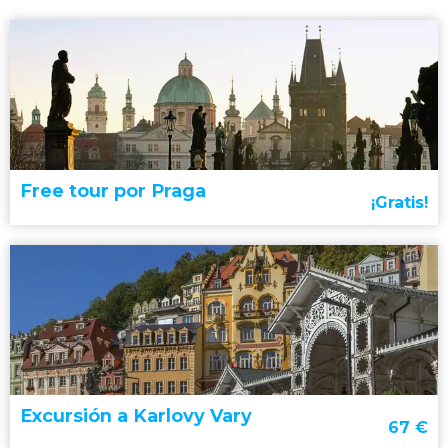
Free tour por Praga
¡Gratis!
Excursión a Karlovy Vary
67
€
free tour por Praga