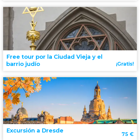
visita guiada por el Castillo de Praga
catedral de San Vito
Callejón del Oro
Free tour por la Ciudad Vieja y el
barrio judío
¡Gratis!
Český Krumlov
ciudades más bonitas de la República Checa
Excursión a Dresde
75
€
free tour por la Ciudad Vieja y el barrio