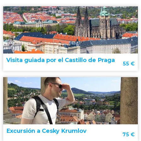
Visita guiada por el Castillo de Praga
55
€
Excursión a Cesky Krumlov
75
€