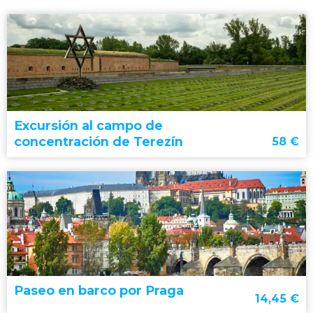
Excursión al campo de
concentración de Terezín
58
€
Paseo en barco por Praga
14,45
€
excursión al campo de concentración de