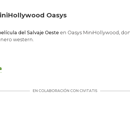
MiniHollywood Oasys
película del Salvaje Oeste
en Oasys MiniHollywood, dond
énero western.
a
EN COLABORACIÓN CON CIVITATIS