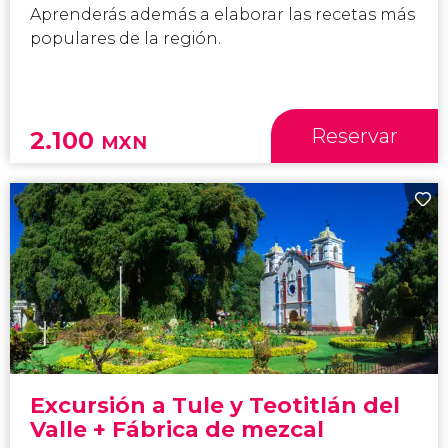
Aprenderás además a elaborar las recetas más
populares de la región.
Reservar
2.100
MXN
Excursión a Tule y Teotitlán del
Valle + Fábrica de mezcal