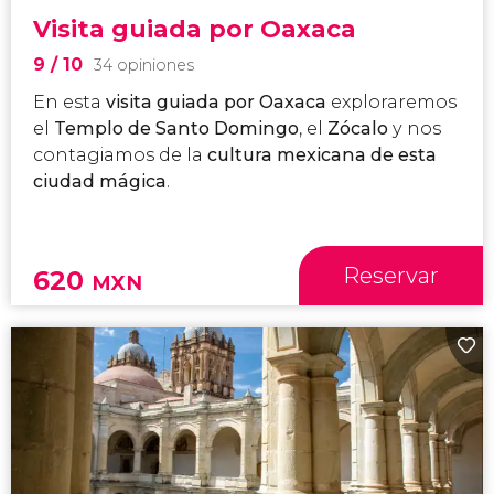
Visita guiada por Oaxaca
9
/ 10
34 opiniones
En esta
visita guiada por
Oaxaca
exploraremos
el
Templo de Santo Domingo
, el
Zócalo
y nos
contagiamos de la
cultura mexicana de esta
ciudad mágica
.
Reservar
620
MXN