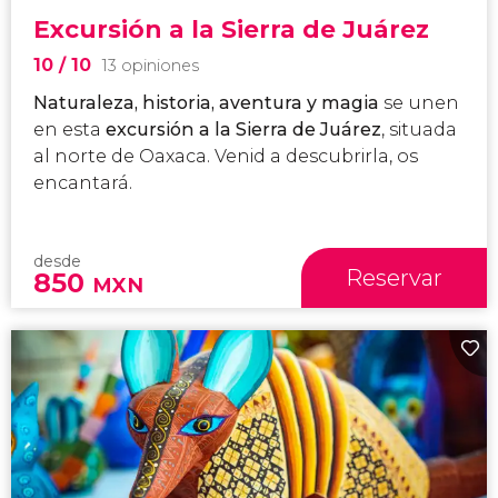
Excursión a la Sierra de Juárez
10
/ 10
13 opiniones
Naturaleza, historia, aventura y magia
se unen
en esta
excursión a la Sierra de Juárez
, situada
al norte de Oaxaca. Venid a descubrirla, os
encantará.
desde
Reservar
850
MXN