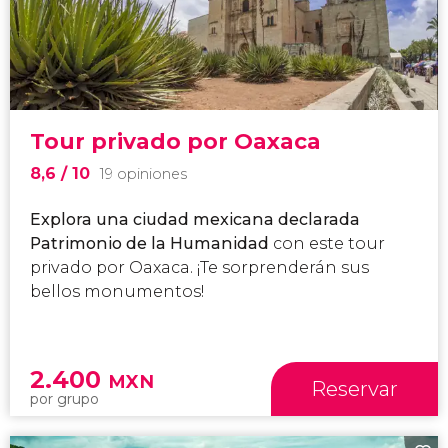
Tour privado por Oaxaca
8,6
/ 10
19 opiniones
Explora una ciudad mexicana declarada
Patrimonio de la Humanidad
con este tour
privado por Oaxaca. ¡Te sorprenderán sus
bellos monumentos!
2.400
MXN
Reservar
por grupo