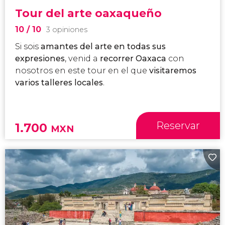
Tour del arte oaxaqueño
10
/ 10
3 opiniones
Si sois
amantes del arte en todas sus
expresiones
, venid a
recorrer Oaxaca
con
nosotros en este
tour en el que
visitaremos
varios
talleres locales
.
Reservar
1.700
MXN