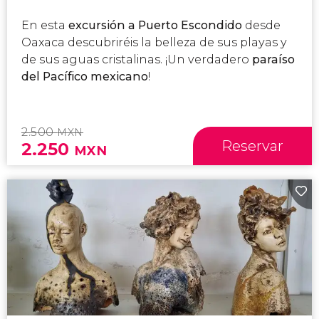
En esta
excursión a Puerto Escondido
desde
Oaxaca descubriréis la belleza de sus playas y
de sus aguas cristalinas. ¡Un verdadero
paraíso
del Pacífico mexicano
!
2.500
MXN
Reservar
2.250
MXN