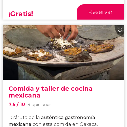
Reservar
¡Gratis!
Comida y taller de cocina
mexicana
7,5
/ 10
4 opiniones
Disfruta de la
auténtica gastronomía
mexicana
con esta comida en Oaxaca.