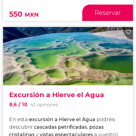
Reservar
550
MXN
Excursión a Hierve el Agua
8,6
/ 10
43 opiniones
En esta
excursión a Hierve el Agua
podréis
descubrir
cascadas petrificadas
,
pozas
cristalinas
y
vistas espectaculares
a vuestro