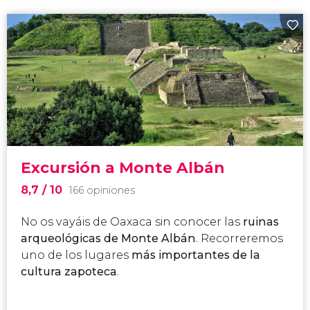
Excursión a Monte Albán
8,7
/ 10
166 opiniones
No os vayáis de Oaxaca sin conocer las
ruinas
arqueológicas de Monte Albán
. Recorreremos
uno de los lugares
más importantes de la
cultura zapoteca
.