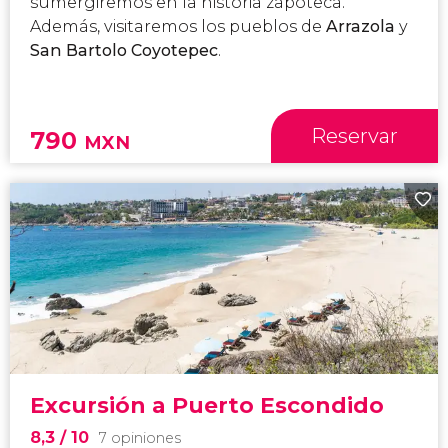
sumergiremos en la historia zapoteca.
Además, visitaremos los pueblos de
Arrazola
y
San Bartolo Coyotepec
.
Reservar
790
MXN
Excursión a Puerto Escondido
8,3
/ 10
7 opiniones