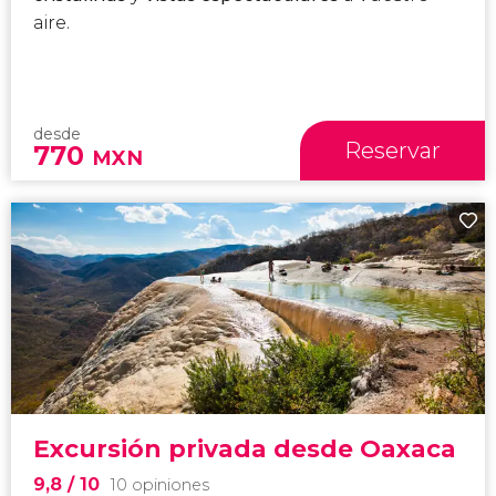
aire.
desde
Reservar
770
MXN
Excursión privada desde Oaxaca
9,8
/ 10
10 opiniones