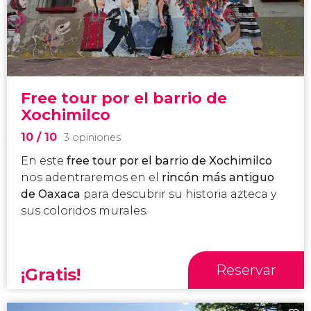
Free tour por el barrio de
Xochimilco
10
/ 10
3 opiniones
En este
free tour por el barrio de Xochimilco
nos adentraremos en el
rincón más antiguo
de Oaxaca
para descubrir su historia azteca y
sus coloridos murales.
Reservar
¡Gratis!