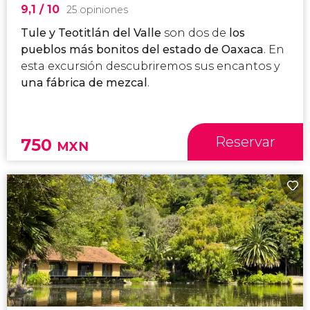
9,1
/ 10
25 opiniones
Tule y Teotitlán del Valle
son dos de
los
pueblos más bonitos del estado de Oaxaca
. En
esta excursión descubriremos sus encantos y
una fábrica de mezcal
.
Reservar
750
MXN