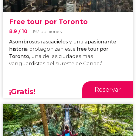
Free tour por Toronto
8,9
/ 10
1.197 opiniones
Asombrosos rascacielos
y una
apasionante
historia
protagonizan este
free tour por
Toronto
, una de las ciudades más
vanguardistas del sureste de Canadá.
Reservar
¡Gratis!