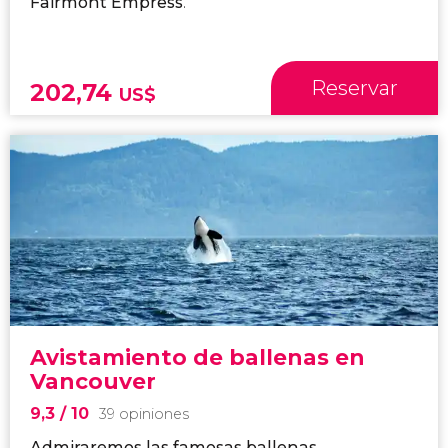
Fairmont Empress
.
Reservar
202,74
US$
Avistamiento de ballenas en
Vancouver
9,3
/ 10
39 opiniones
Admiraremos las famosas ballenas