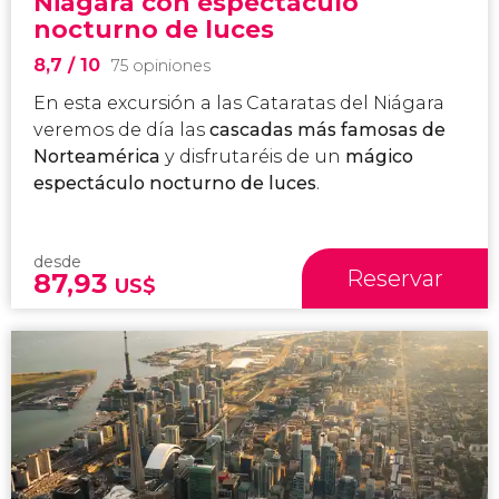
Niágara con espectáculo
nocturno de luces
8,7
/ 10
75 opiniones
En esta
excursión a las Cataratas del Niágara
veremos de día las
cascadas más famosas de
Norteamérica
y disfrutaréis de un
mágico
espectáculo nocturno de luces
.
desde
Reservar
87,93
US$