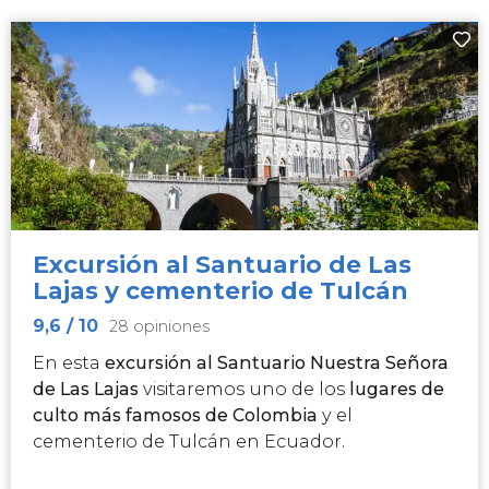
Excursión al Santuario de Las
Lajas y cementerio de Tulcán
9,6
/ 10
28 opiniones
En esta
excursión al Santuario Nuestra Señora
de Las Lajas
visitaremos uno de los
lugares de
culto más famosos de Colombia
y el
cementerio de Tulcán en Ecuador.