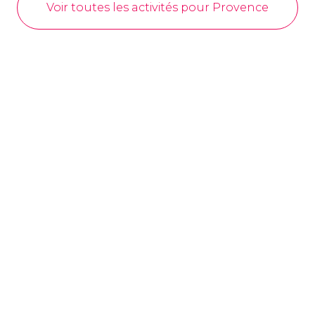
9,20
Voir toutes les activités pour Provence


29 avis
free tour dans le quartier du Panier