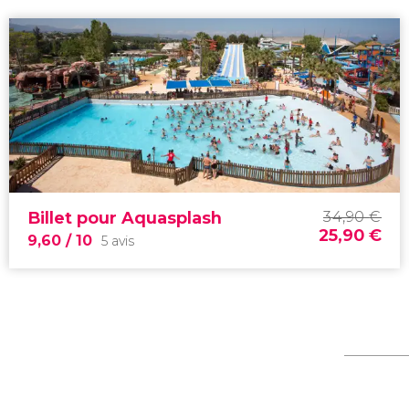
Billet pour Aquasplash
34,90
€
25,90
€
9,60
/ 10
5 avis