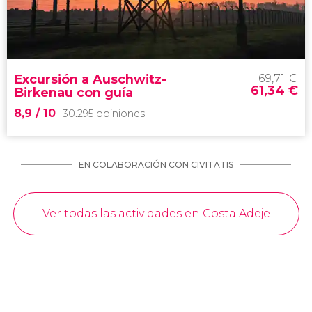
visitar el zoológico más famoso de
Canarias
entrada al Loro Parque y Siam Park
Excursión a Auschwitz-
69,71
€
61,34
€
Birkenau con guía
8,9
/ 10
30.295 opiniones
EN COLABORACIÓN CON CIVITATIS
8,9


30.295 opiniones
Ver todas las actividades en Costa Adeje
excursión a Auschwitz-Birkenau
campo de concentración más
terrorífico del siglo XX