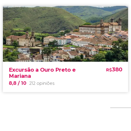
380
Excursão a Ouro Preto e
R$
Mariana
8,8
/ 10
212 opiniões