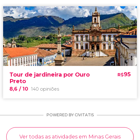
95
Tour de jardineira por Ouro
R$
Preto
8,6
/ 10
140 opiniões
POWERED BY CIVITATIS
Ver todas as atividades em Minas Gerais