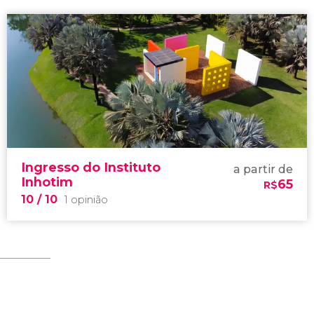
Ingresso do Instituto
a partir de
Inhotim
65
R$
10
/ 10
1 opinião