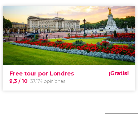
¡Gratis!
Free tour por Londres
9,3
/ 10
37.174 opiniones