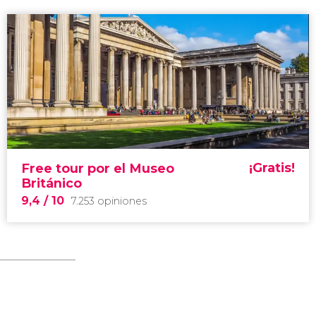
¡Gratis!
Free tour por el Museo
Británico
9,4
/ 10
7.253 opiniones