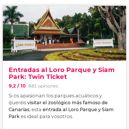
Entradas al Loro Parque y Siam
Park: Twin Ticket
9,2
/ 10
883 opiniones
Si os apasionan los parques acuáticos y
queréis
visitar el zoológico más famoso de
Canarias
, esta
entrada al Loro Parque y Siam
Park
es ideal para vosotros.