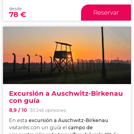
desde
Reservar
78
€
Excursión a Auschwitz-Birkenau
con guía
8,9
/ 10
30.246 opiniones
En esta
excursión a Auschwitz-Birkenau
visitaréis con un guía el
campo de